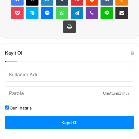
Pocket
Skype
Messenger
WhatsApp
Telegram
Viber
Line
E-Posta ile payla
Yazdır
Kayıt Ol
Unuttunuz mu?
Beni hatırla
Kayıt Ol