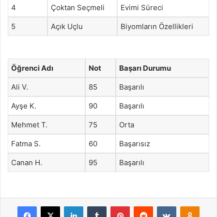
4
Çoktan Seçmeli
Evimi Süreci
5
Açık Uçlu
Biyomların Özellikleri
Öğrenci Adı
Not
Başarı Durumu
Ali V.
85
Başarılı
Ayşe K.
90
Başarılı
Mehmet T.
75
Orta
Fatma S.
60
Başarısız
Canan H.
95
Başarılı
Facebook
X
LinkedIn
Tumblr
Pinterest
Reddit
VKontakte
Odnok