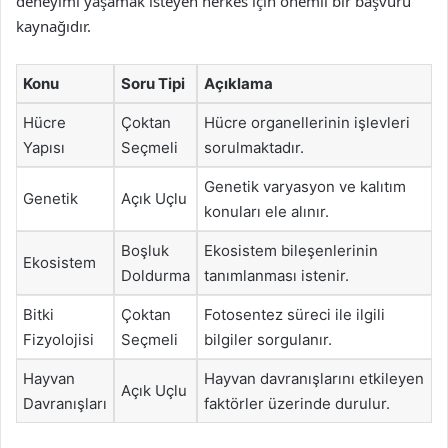
deneyimi yaşamak isteyen herkes için önemli bir başvuru
kaynağıdır.
Konu
Soru Tipi
Açıklama
Hücre
Çoktan
Hücre organellerinin işlevleri
Yapısı
Seçmeli
sorulmaktadır.
Genetik varyasyon ve kalıtım
Genetik
Açık Uçlu
konuları ele alınır.
Boşluk
Ekosistem bileşenlerinin
Ekosistem
Doldurma
tanımlanması istenir.
Bitki
Çoktan
Fotosentez süreci ile ilgili
Fizyolojisi
Seçmeli
bilgiler sorgulanır.
Hayvan
Hayvan davranışlarını etkileyen
Açık Uçlu
Davranışları
faktörler üzerinde durulur.