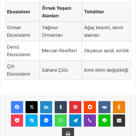
Örnek Yaşam
Ekosistem
Tehditler
Alanları
Orman
Yağmur
Ağaç kesimi, tarım
Ekosistemi
Ormanları
alanları
Deniz
Mercan Resifleri
Okyanus asidi, kirlilik
Ekosistemi
Çöl
Sahara Çölü
Ilımlı iklim değişikliği
Ekosistemi
Facebook
X
LinkedIn
Tumblr
Pinterest
Reddit
VKontakte
Odnok
Pocket
Skype
Messenger
WhatsApp
Telegram
Viber
Line
E-Posta ile payla
Yazdır