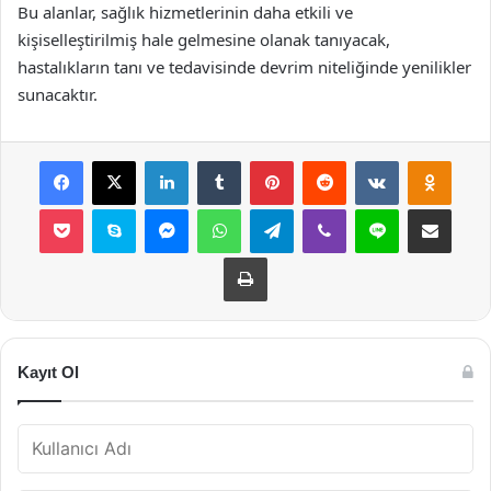
Bu alanlar, sağlık hizmetlerinin daha etkili ve
kişiselleştirilmiş hale gelmesine olanak tanıyacak,
hastalıkların tanı ve tedavisinde devrim niteliğinde yenilikler
sunacaktır.
Facebook
X
LinkedIn
Tumblr
Pinterest
Reddit
VKontakte
Odnok
Pocket
Skype
Messenger
WhatsApp
Telegram
Viber
Line
E-Posta ile payla
Yazdır
Kayıt Ol