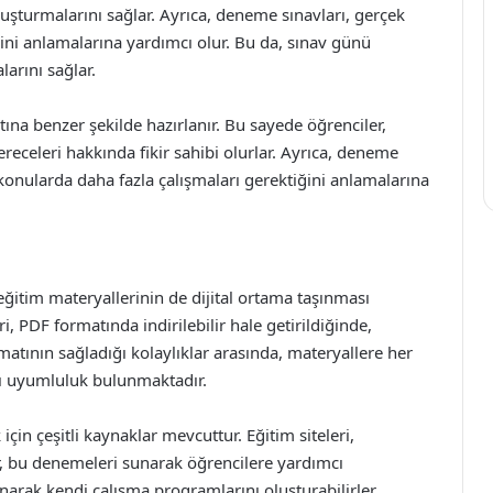
uşturmalarını sağlar. Ayrıca, deneme sınavları, gerçek
ni anlamalarına yardımcı olur. Bu da, sınav günü
larını sağlar.
ına benzer şekilde hazırlanır. Bu sayede öğrenciler,
receleri hakkında fikir sahibi olurlar. Ayrıca, deneme
 konularda daha fazla çalışmaları gerektiğini anlamalarına
ğitim materyallerinin de dijital ortama taşınması
i, PDF formatında indirilebilir hale getirildiğinde,
matının sağladığı kolaylıklar arasında, materyallere her
sı uyumluluk bulunmaktadır.
in çeşitli kaynaklar mevcuttur. Eğitim siteleri,
lar, bu denemeleri sunarak öğrencilere yardımcı
narak kendi çalışma programlarını oluşturabilirler.