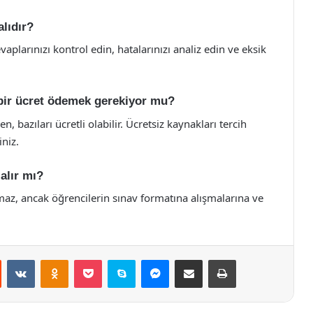
lıdır?
plarınızı kontrol edin, hatalarınızı analiz edin ve eksik
bir ücret ödemek gerekiyor mu?
 bazıları ücretli olabilir. Ücretsiz kaynakları tercih
iniz.
alır mı?
maz, ancak öğrencilerin sınav formatına alışmalarına ve
st
Reddit
VKontakte
Odnoklassniki
Pocket
Skype
Messenger
E-Posta ile paylaş
Yazdır