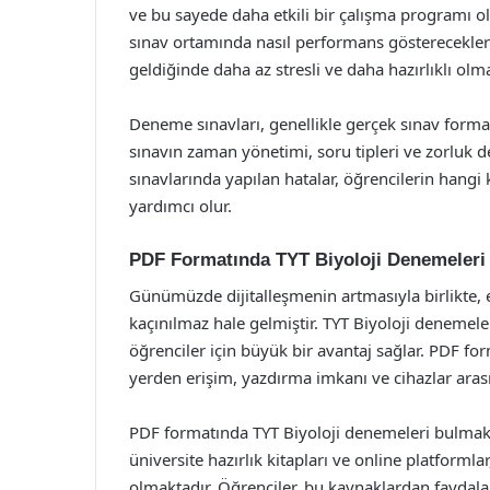
ve bu sayede daha etkili bir çalışma programı ol
sınav ortamında nasıl performans gösterecekleri
geldiğinde daha az stresli ve daha hazırlıklı olma
Deneme sınavları, genellikle gerçek sınav format
sınavın zaman yönetimi, soru tipleri ve zorluk de
sınavlarında yapılan hatalar, öğrencilerin hangi
yardımcı olur.
PDF Formatında TYT Biyoloji Denemeleri
Günümüzde dijitalleşmenin artmasıyla birlikte, e
kaçınılmaz hale gelmiştir. TYT Biyoloji denemeler
öğrenciler için büyük bir avantaj sağlar. PDF for
yerden erişim, yazdırma imkanı ve cihazlar ara
PDF formatında TYT Biyoloji denemeleri bulmak iç
üniversite hazırlık kitapları ve online platform
olmaktadır. Öğrenciler, bu kaynaklardan faydala