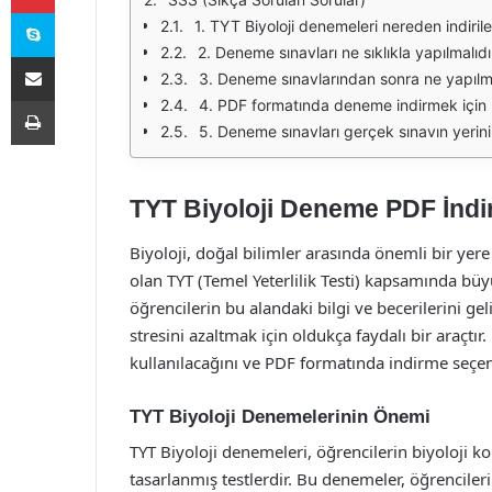
Skype
1. TYT Biyoloji denemeleri nereden indirileb
2. Deneme sınavları ne sıklıkla yapılmalıdı
E-Posta ile paylaş
3. Deneme sınavlarından sonra ne yapılma
Yazdır
4. PDF formatında deneme indirmek için
5. Deneme sınavları gerçek sınavın yerini 
TYT Biyoloji Deneme PDF İndir
Biyoloji, doğal bilimler arasında önemli bir yere 
olan TYT (Temel Yeterlilik Testi) kapsamında büy
öğrencilerin bu alandaki bilgi ve becerilerini ge
stresini azaltmak için oldukça faydalı bir araçtı
kullanılacağını ve PDF formatında indirme seçene
TYT Biyoloji Denemelerinin Önemi
TYT Biyoloji denemeleri, öğrencilerin biyoloji ko
tasarlanmış testlerdir. Bu denemeler, öğrencileri