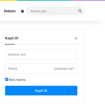
Sitemap
Arama
İletişim
yap
...
Kayıt Ol
Unuttunuz mu?
Beni hatırla
Kayıt Ol