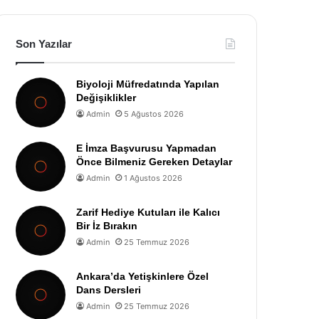
Son Yazılar
Biyoloji Müfredatında Yapılan
Değişiklikler
Admin
5 Ağustos 2026
E İmza Başvurusu Yapmadan
Önce Bilmeniz Gereken Detaylar
Admin
1 Ağustos 2026
Zarif Hediye Kutuları ile Kalıcı
Bir İz Bırakın
Admin
25 Temmuz 2026
Ankara’da Yetişkinlere Özel
Dans Dersleri
Admin
25 Temmuz 2026