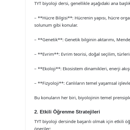
TYT biyoloji dersi, genellikle aşağıdaki ana başlı
– **Hücre Bilgisi**: Hücrenin yapısı, hücre org
solunum gibi konular.
– **Genetik**: Genetik bilginin aktarımı, Mendel 
– **Evrim**: Evrim teorisi, doğal seçilim, türl
– **Ekoloji**: Ekosistem dinamikleri, enerji akışı
– **Fizyoloji**: Canlıların temel yaşamsal işlevle
Bu konuların her biri, biyolojinin temel prensipl
2. Etkili Öğrenme Stratejileri
TYT biyoloji dersinde başarılı olmak için etkili ö
öneriler: