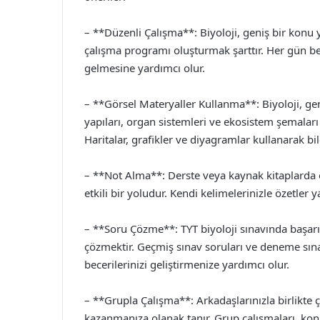
– **Düzenli Çalışma**: Biyoloji, geniş bir konu y
çalışma programı oluşturmak şarttır. Her gün belir
gelmesine yardımcı olur.
– **Görsel Materyaller Kullanma**: Biyoloji, gen
yapıları, organ sistemleri ve ekosistem şemaları 
Haritalar, grafikler ve diyagramlar kullanarak bilgi
– **Not Alma**: Derste veya kaynak kitaplarda ö
etkili bir yoludur. Kendi kelimelerinizle özetler y
– **Soru Çözme**: TYT biyoloji sınavında başarıl
çözmektir. Geçmiş sınav soruları ve deneme sın
becerilerinizi geliştirmenize yardımcı olur.
– **Grupla Çalışma**: Arkadaşlarınızla birlikte ça
kazanmanıza olanak tanır. Grup çalışmaları, kon