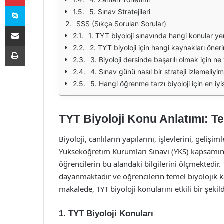
Skype
5. Sınav Stratejileri
SSS (Sıkça Sorulan Sorular)
E-Posta ile paylaş
1. TYT biyoloji sınavında hangi konular yer
Yazdır
2. TYT biyoloji için hangi kaynakları öneri
3. Biyoloji dersinde başarılı olmak için n
4. Sınav günü nasıl bir strateji izlemeliyi
5. Hangi öğrenme tarzı biyoloji için en iyis
TYT Biyoloji Konu Anlatımı: Tem
Biyoloji, canlıların yapılarını, işlevlerini, gelişi
Yükseköğretim Kurumları Sınavı (YKS) kapsamında
öğrencilerin bu alandaki bilgilerini ölçmektedir. 
dayanmaktadır ve öğrencilerin temel biyolojik 
makalede, TYT biyoloji konularını etkili bir şekil
1. TYT Biyoloji Konuları