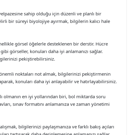
elpazesine sahip olduğu için düzenli ve planlı bir
li bir süreyi biyolojiye ayırmak, bilgilerin kalıcı hale
ellikle görsel öğelerle desteklenen bir derstir. Hücre
gibi görseller, konuları daha iyi anlamanızı sağlar.
lerinizi pekiştirebilirsiniz.
nemli noktaları not almak, bilgilerinizi pekiştirmenin
aparak, konuları daha iyi anlayabilir ve hatırlayabilirsiniz.
ı olmanın en iyi yollarından biri, bol miktarda soru
avları, sınav formatını anlamanıza ve zaman yönetimi
lışmak, bilgilerinizi paylaşmanıza ve farklı bakış açıları
uları tartışarak daha derinlemesine anlamanızı sağlar.