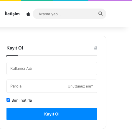
Sitemap
Arama
İletişim
yap
...
Kayıt Ol
Unuttunuz mu?
Beni hatırla
Kayıt Ol