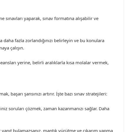
e sınavları yaparak, sınav formatına alışabilir ve
 daha fazla zorlandığınızı belirleyin ve bu konulara
maya çalışın.
nsları yerine, belirli aralıklarla kısa molalar vermek,
, başarı şansınızı artırır. İşte bazı sınav stratejileri:
ğiniz soruları çözmek, zaman kazanmanızı sağlar. Daha
ir yanıt bulamazsanız, mantık yürütme ve çıkarım yapma