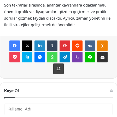
Son tekrarlar sırasında, anahtar kavramlara odaklanmak,
önemli grafik ve diyagramları gözden geçirmek ve pratik
sorular çözmek faydalı olacaktır. Ayrıca, zaman yönetimi ile
ilgili stratejiler geliştirmek de önemlidir.
Facebook
X
LinkedIn
Tumblr
Pinterest
Reddit
VKontakte
Odnok
Pocket
Skype
Messenger
WhatsApp
Telegram
Viber
Line
E-Posta ile payla
Yazdır
Kayıt Ol