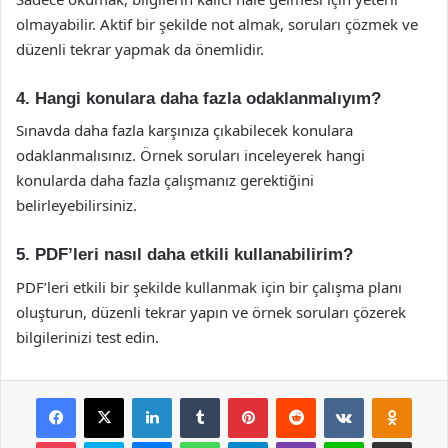
olmayabilir. Aktif bir şekilde not almak, soruları çözmek ve
düzenli tekrar yapmak da önemlidir.
4. Hangi konulara daha fazla odaklanmalıyım?
Sınavda daha fazla karşınıza çıkabilecek konulara
odaklanmalısınız. Örnek soruları inceleyerek hangi
konularda daha fazla çalışmanız gerektiğini
belirleyebilirsiniz.
5. PDF’leri nasıl daha etkili kullanabilirim?
PDF’leri etkili bir şekilde kullanmak için bir çalışma planı
oluşturun, düzenli tekrar yapın ve örnek soruları çözerek
bilgilerinizi test edin.
Facebook
X
LinkedIn
Tumblr
Pinterest
Reddit
VKontakte
Odnok
Pocket
Skype
Messenger
WhatsApp
Telegram
Viber
Line
E-Posta ile payla