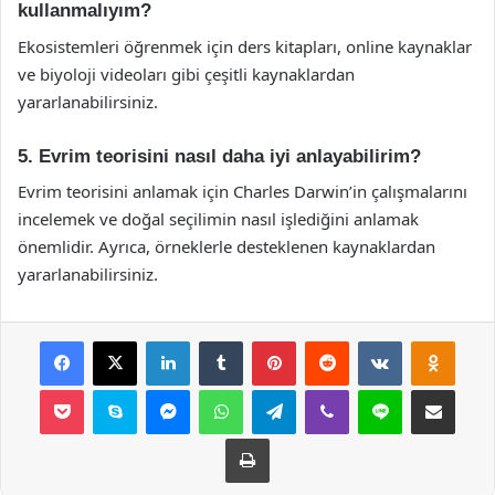
kullanmalıyım?
Ekosistemleri öğrenmek için ders kitapları, online kaynaklar
ve biyoloji videoları gibi çeşitli kaynaklardan
yararlanabilirsiniz.
5. Evrim teorisini nasıl daha iyi anlayabilirim?
Evrim teorisini anlamak için Charles Darwin’in çalışmalarını
incelemek ve doğal seçilimin nasıl işlediğini anlamak
önemlidir. Ayrıca, örneklerle desteklenen kaynaklardan
yararlanabilirsiniz.
Facebook
X
LinkedIn
Tumblr
Pinterest
Reddit
VKontakte
Odnok
Pocket
Skype
Messenger
WhatsApp
Telegram
Viber
Line
E-Posta ile payla
Yazdır