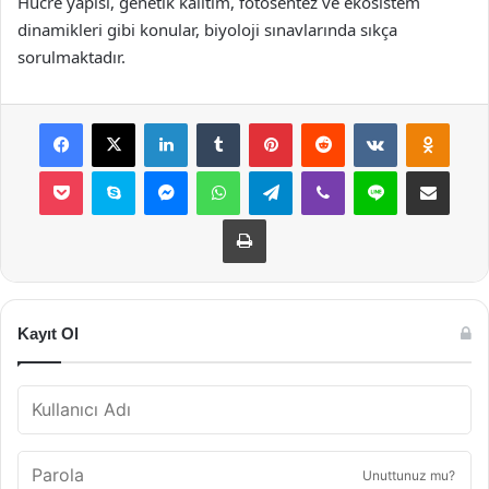
Hücre yapısı, genetik kalıtım, fotosentez ve ekosistem
dinamikleri gibi konular, biyoloji sınavlarında sıkça
sorulmaktadır.
Facebook
X
LinkedIn
Tumblr
Pinterest
Reddit
VKontakte
Odnok
Pocket
Skype
Messenger
WhatsApp
Telegram
Viber
Line
E-Posta ile payla
Yazdır
Kayıt Ol
Unuttunuz mu?