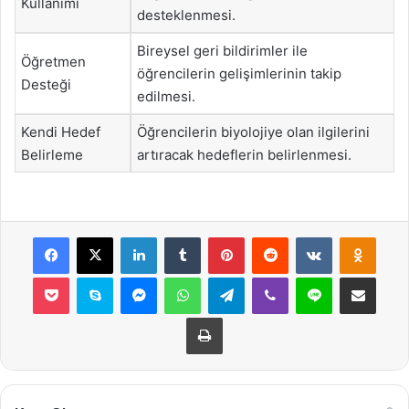
Kullanımı
desteklenmesi.
Bireysel geri bildirimler ile
Öğretmen
öğrencilerin gelişimlerinin takip
Desteği
edilmesi.
Kendi Hedef
Öğrencilerin biyolojiye olan ilgilerini
Belirleme
artıracak hedeflerin belirlenmesi.
Facebook
X
LinkedIn
Tumblr
Pinterest
Reddit
VKontakte
Odnok
Pocket
Skype
Messenger
WhatsApp
Telegram
Viber
Line
E-Posta ile payla
Yazdır