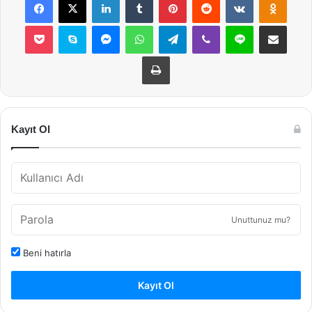
Pocket
Skype
Messenger
WhatsApp
Telegram
Viber
Line
E-Posta ile payla
Yazdır
Kayıt Ol
Unuttunuz mu?
Beni hatırla
Kayıt Ol