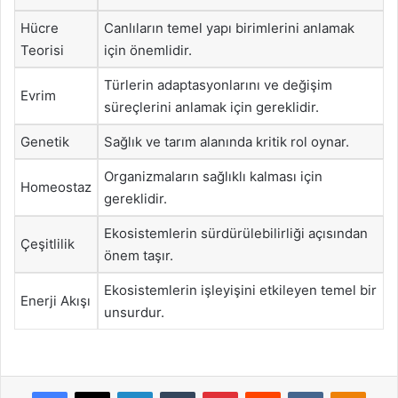
Hücre
Canlıların temel yapı birimlerini anlamak
Teorisi
için önemlidir.
Türlerin adaptasyonlarını ve değişim
Evrim
süreçlerini anlamak için gereklidir.
Genetik
Sağlık ve tarım alanında kritik rol oynar.
Organizmaların sağlıklı kalması için
Homeostaz
gereklidir.
Ekosistemlerin sürdürülebilirliği açısından
Çeşitlilik
önem taşır.
Ekosistemlerin işleyişini etkileyen temel bir
Enerji Akışı
unsurdur.
Facebook
X
LinkedIn
Tumblr
Pinterest
Reddit
VKontakte
Odnok