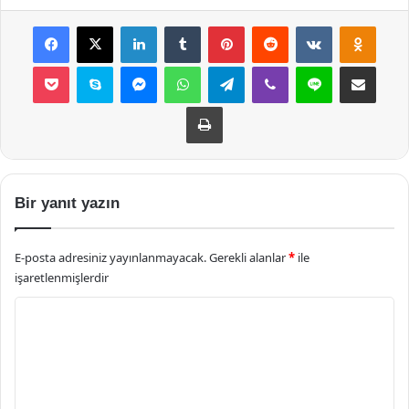
Facebook
X
LinkedIn
Tumblr
Pinterest
Reddit
VKontakte
Odnok
Pocket
Skype
Messenger
WhatsApp
Telegram
Viber
Line
E-Posta ile payla
Yazdır
Bir yanıt yazın
E-posta adresiniz yayınlanmayacak.
Gerekli alanlar
*
ile
işaretlenmişlerdir
Y
o
r
u