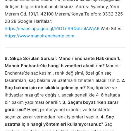
iletişim bilgilerini kullanabilirsiniz: Adres: Ayanbey, Yeni
Meram Cd. 191/1, 42100 Meram/Konya Telefon: 0332 325
28 28 Google Haritalar:
https://maps.app.goo.gl/h1DTnSRQdUafAWjA6
Web Sitesi:
https://www.manoirenchante.com
8. Sıkça Sorulan Sorular: Manoir Enchante Hakkında
1.
Manoir Enchante’de hangi hizmetleri alabilirim?
Manoir
Enchante’de saç kesimi, renk değişimi, özel gün saç
tasarımları, saç bakımı ve uzatma hizmetleri alabilirsiniz.
2.
Saç bakımı için ne sıklıkla gelmeliyim?
Saç tipinize ve
ihtiyaçlarınıza göre değişir, ancak genellikle 4-6 haftada
bir bakım yapılması önerilir.
3. Saçımı boyatırken zarar
görür mü?
Hayır, profesyonel ürünler ve tekniklerle
saçınıza zarar vermeden renk işlemleri yapılır.
4. Saç
uzatma için hangi yöntemleri kullanıyorsunuz?
Saç