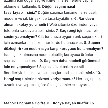
uzatma için doğal saç ve kaliteli malzemelerle yapılan
eklemeler kullanılır.
5. Düğün saçımı nasıl
tasarlayabilirsiniz?
Düğün saçınızı tamamen size özel,
modern ve şık bir şekilde tasarlayabiliriz.
6. Randevu
almanın kolay yolu nedir?
Web sitemiz üzerinden veya
telefonla randevu alabilirsiniz.
7. Saç rengi için nasıl bir
seçim yapmalıyım?
Cilt tonunuza uygun renk seçenekleri
için uzmanlarımız size önerilerde bulunacaktır.
8. Saçımı
düzleştirirken neden ısıya karşı koruyucu kullanmalıyım?
Isı, saçın kırılmasına neden olabilir; koruyucu ürünler
saçınızı ısıdan korur.
9. Saçımın daha hacimli görünmesi
için ne yapmalıyım?
Saçınıza özel bakım ve stil
önerileriyle hacimli ve canlı saçlara sahip olabilirsiniz.
10.
Hangi saç tiplerine hizmet veriyorsunuz?
Her saç tipine,
uzunluk ve yapısına göre özel çözümler sunuyoruz.
Manoir Enchante Coiffeur – Konya Bayan Kuaförü &