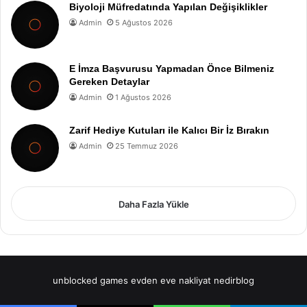
Biyoloji Müfredatında Yapılan Değişiklikler
Admin
5 Ağustos 2026
E İmza Başvurusu Yapmadan Önce Bilmeniz
Gereken Detaylar
Admin
1 Ağustos 2026
Zarif Hediye Kutuları ile Kalıcı Bir İz Bırakın
Admin
25 Temmuz 2026
Daha Fazla Yükle
unblocked games
evden eve nakliyat
nedirblog