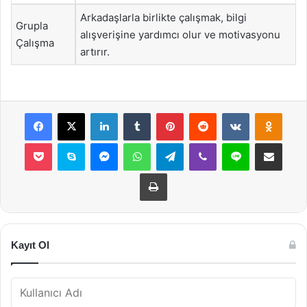
Arkadaşlarla birlikte çalışmak, bilgi
Grupla
alışverişine yardımcı olur ve motivasyonu
Çalışma
artırır.
Facebook
X
LinkedIn
Tumblr
Pinterest
Reddit
VKontakte
Odnok
Pocket
Skype
Messenger
WhatsApp
Telegram
Viber
Line
E-Posta ile payla
Yazdır
Kayıt Ol